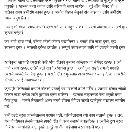
। बिहान खाना खाइसकेपछि ब्रस गर्नुपर्छ र राती खाना खाइसकेपछि वा सुत्नुअघि ब्रस
गर्नुपर्छ । खासमा ब्रस गर्नका लागि कतिपनि समय लाग्दैन । दुई-तीन मिनेट हो ।
यतिका समय हामीसँग काफी हुन्छ । अर्थात बिहान बेलुकी दाँत माझ्नका लागि हामीसँग
समय अपुग छैन ।
मध्यन्हको खाजा खाइसकेपछि ब्रस गर्न संभव नहुन सक्छ । यस्तो अवस्थामा राम्ररी मुख
कुल्ला गर्नुपर्छ ।
जब हामी ब्रस गर्छौ, दाँतमा रहेको फोहोर पखालिन्छ । यसले दाँत सफा हुन्छ, मुख
स्वस्थ्य हुन्छ । सासको दुर्गन्ध हराउँछ । सम्पूर्ण स्वास्थ्यका लागि यो एकदमै जरुरी हुन्छ
।
खानेकुरा खाएपछि त्यसको केहि अंश दाँतको कुनामा अल्झिएर वा चेपिएर रहन्छ । त्यो
जति समय रहन्छ, उत्तिनै बढी सड्ने संभावना हुन्छ । खानेकुरा सड्दै र गल्दै गएपछि
त्यसले ब्याक्टेरिया पैदा हुन्छ । यसले दाँत र मुखलाई अस्वस्थ्यकर बनाइदिन्छ । त्यसैले
दाँतको सफाई आवश्यक छ ।
जुनसुकै किसिमको ब्रसले दाँतको सफाई प्रभावकारी ढंगले गर्दैन । खासमा दाँतमा रहेको
फोहोर सफा गर्नका लागि मुलायम ब्रस चाहिन्छ । खासमा नाइलनको रेशा भएको ब्रस
ठिक हुन्छ । यसले गिजालाई असर नगरी दाँतमा चेपिएर रहेको खानेकुरा पखाल्न सहयोग
गर्छ ।
हामी एउटै ब्रस त्यसबेलासम्म प्रयोग गर्छौ, जतिबेलासम्म त्यो काम नलाग्ने हुन्छ । तर,
यस किसिमको हेलचेक्राइले हाम्रो दाँत नै काम नलाग्ने बनाइदिन्छ । त्यसैले टुथ ब्रस
निश्चित अवधीपछि बदल्नुपर्छ । दुई वा तीन महिनामा ब्रस बदल्नै पर्छ ।