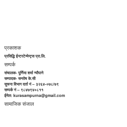
स्थानीय,राष्ट्रिय साथै अन्तर्राष्ट्रिय समाज व्यवस्था र विद्यमान गतिविधिसंग
अन्योन्याश्रित हुनु पर्दछ । तसर्थ “सम्पूर्ण कुरा”ले मानवीय र सामाजिक यर्थाथताको
उजागर गरी समाजलाई गतिशिल,चेतनशील र उन्नतशील बनाउन अतुलनिय भूमिका
खेल्नेछ । “सम्पूर्ण कुरा”को उदेश्यनै गहकिलो दूरदृष्टि लिई मनोगत कल्पनाशीलता भन्दा
तथ्यको आधारमा मानवीय मूल्य मान्यतालाई सन्मार्गतर्फ डोर्‍याई समृद्ध समाज निर्माण गर्नु हो
। “सम्पूर्ण कुरा” प्राज्ञिक बौद्धिक विमर्शको केन्द्र बन्नेछ जहाँ “सबै कुरा एकै ठाउँ” हुनेछन्
।
प्रकाशक
प्रसिद्धि ईन्टरटेन्मेन्ट्स प्रा.लि.
सम्पर्क
संचालक- पूर्णिमा शर्मा न्यौपाने
सम्पादक- सन्तोष के.सी
सुचना विभाग दर्ता नं – ३२६४-०७८/७९
सम्पर्क नं – ९८४७९४०८११
ईमेल: kurasampurna@gmail.com
सामाजिक संजाल