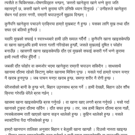
त्यसैले त चिकित्सक÷पोषणविद्हरु भन्छन्, ‘कस्तो खानेकुरा खाने भन्ने कुरा जति
महत्वपूर्ण छ, कसरी खाने भन्ने कुरामा पनि उत्तिकै ध्यान दिनुपर्छ ।’ उनीहरुले खानेकुरा
सेवन गर्दा हतार नगरी, राम्ररी चपाउनुपर्ने सुझाव दिन्छन् ।
कुनैपनि खानेकुरा पचाउने प्रक्रिया हाम्रो मुखबाट नै हुन्छ । यसका लागि मुख तथा दाँत
सफा एवं बलियो हुनैपर्छ ।
यद्यपि मुखको सफाई र स्वास्थ्यबारे हामी उति ख्याल गर्दैनौं । कुनैपनि खाना खाइसकेपछि
वा खाना खानुअघि हामी यस्ता गल्ती गरिरहेका हुन्छौं, जसले मुखलाई दुषित र फोहोर
बनाउँछ । खासगरी खाना खाइसकेपछि दाँत एवं मुखको सफाई कसरी गर्ने भन्ने कुरामा
हामी त्यती गंभिर हुँदैनौं ।
जबकी दाँत फोहोर वा कमजोर भएमा खानेकुरा राम्ररी चपाउन सकिदैन । साथसाथै
खानामा दाँतमा रहेको किटाणु समेत खानामा मिसिन पुग्छ । यसले गर्दा हाम्रो पाचन यन्त्र
नै खराब हुनपुग्छ । जब पाचन यन्त्र खराब हुन्छ, समग्र शरीर नै रोगी हुन्छ ।
धेरैजसोको बानी के हुन्छ भने, बिहान उठ्नसाथ ब्रस गर्ने । हामी देख्छौ, बिहान उठेर शौंच
क्रिया गरेपछि धेरैले ब्रस गर्छन् ।
खासमा खाना खाइसकेपछि ब्रस गर्नुपर्छ । वा खाना खाए लगत्तै ब्रस गर्नुपर्छ । यसो गर्दा
खानाको टुक्रा दाँतमा रहँदैन । दाँत सफा हुन्छ । तर, जब हामी बिहान दाँतमा ब्रस गर्छौ,
त्यसबेलासम्म राती खाएको खाना सड्न थालेको हुन्छ । कुहिन थालेको हुन्छ । यसले
ब्याक्टेरिया पैदा गरिसकेको हुन्छ ।
हाम्रो खानपान तालिका अनुसार बिहान र बेलुकी खाना खान्छौ । दिउसो नास्ता खाइन्छ