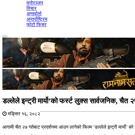
मनोरञ्जन
विचार
अन्तर्वार्ता
अन्तर्राष्ट्रिय
फोटो फिचर
Toggle
navigation
डल्लेले इन्ट्री मार्यो’को फर्स्ट लुक्स सार्वजनिक, चैत 
मङि्सर १६, २०८२
आगामी चैत २७ गतेबाट प्रदर्शनमा आउन लागेको फिल्म ‘डल्लेले इन्ट्री मार्यो’ 