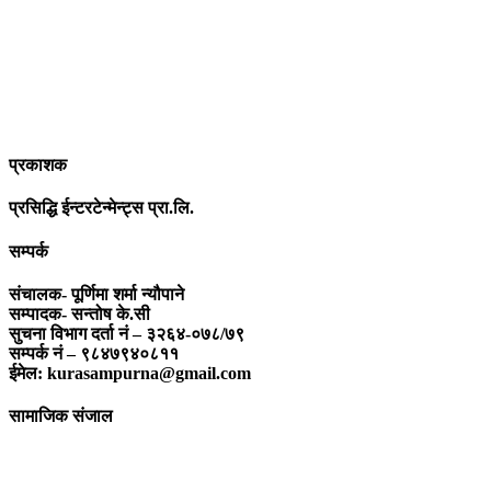
पत्रकारिता स्थानीय,राष्ट्रिय साथै अन्तर्राष्ट्रिय समाज व्यवस्था र विद्यमान
गतिविधिसंग अन्योन्याश्रित हुनु पर्दछ । तसर्थ “सम्पूर्ण कुरा”ले मानवीय र
सामाजिक यर्थाथताको उजागर गरी समाजलाई गतिशिल,चेतनशील र उन्नतशील
बनाउन अतुलनिय भूमिका खेल्नेछ । “सम्पूर्ण कुरा”को उदेश्यनै गहकिलो दूरदृष्टि
लिई मनोगत कल्पनाशीलता भन्दा तथ्यको आधारमा मानवीय मूल्य मान्यतालाई
सन्मार्गतर्फ डोर्‍याई समृद्ध समाज निर्माण गर्नु हो । “सम्पूर्ण कुरा” प्राज्ञिक बौद्धिक
विमर्शको केन्द्र बन्नेछ जहाँ “सबै कुरा एकै ठाउँ” हुनेछन् ।
प्रकाशक
प्रसिद्धि ईन्टरटेन्मेन्ट्स प्रा.लि.
सम्पर्क
संचालक- पूर्णिमा शर्मा न्यौपाने
सम्पादक- सन्तोष के.सी
सुचना विभाग दर्ता नं – ३२६४-०७८/७९
सम्पर्क नं – ९८४७९४०८११
ईमेल: kurasampurna@gmail.com
सामाजिक संजाल