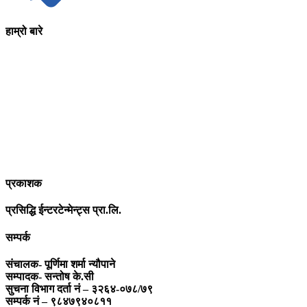
हाम्रो बारे
आधुनिक युग संचार र प्रविधिको युग हो । अहिलेको युगमा हामी संचार विनाको
लोकतन्त्र र लोकतन्त्र विनाको संचारको कल्पनासम्म पनि गर्न सक्दैनौ ।
पत्रकारिता स्थानीय,राष्ट्रिय साथै अन्तर्राष्ट्रिय समाज व्यवस्था र विद्यमान
गतिविधिसंग अन्योन्याश्रित हुनु पर्दछ । तसर्थ “सम्पूर्ण कुरा”ले मानवीय र
सामाजिक यर्थाथताको उजागर गरी समाजलाई गतिशिल,चेतनशील र उन्नतशील
बनाउन अतुलनिय भूमिका खेल्नेछ । “सम्पूर्ण कुरा”को उदेश्यनै गहकिलो दूरदृष्टि
लिई मनोगत कल्पनाशीलता भन्दा तथ्यको आधारमा मानवीय मूल्य मान्यतालाई
सन्मार्गतर्फ डोर्‍याई समृद्ध समाज निर्माण गर्नु हो । “सम्पूर्ण कुरा” प्राज्ञिक बौद्धिक
विमर्शको केन्द्र बन्नेछ जहाँ “सबै कुरा एकै ठाउँ” हुनेछन् ।
प्रकाशक
प्रसिद्धि ईन्टरटेन्मेन्ट्स प्रा.लि.
सम्पर्क
संचालक- पूर्णिमा शर्मा न्यौपाने
सम्पादक- सन्तोष के.सी
सुचना विभाग दर्ता नं – ३२६४-०७८/७९
सम्पर्क नं – ९८४७९४०८११