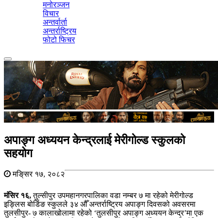
मनोरञ्जन
विचार
अन्तर्वार्ता
अन्तर्राष्ट्रिय
फोटो फिचर
Toggle
navigation
अपाङ्ग अध्ययन केन्द्रलाई मेरीगोल्ड स्कुलको
सहयोग
मङि्सर १७, २०८२
मंसिर १६,
तुल्सीपुर उपमहानगरपालिका वडा नम्बर ७ मा रहेको मेरीगोल्ड
इङ्लिस बोर्डिङ स्कुलले ३४ औँ अन्तर्राष्ट्रिय अपाङ्ग दिवसको अवसरमा
तुलसीपुर- ७ कालाखोलामा रहेको ‘तुलसीपुर अपाङ्ग अध्ययन केन्द्र’मा एक