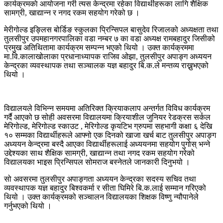
कार्यक्रमकाे आयोजना गरी त्यस केन्द्रमा रहेका विद्यार्थीहरूका लागि शैक्षिक
सामग्री, खाद्यान्न र नगद रकम सहयोग गरेको छ ।
मेरीगोल्ड इङ्लिस बोर्डिङ स्कुलका प्रिन्सिपल बासुदेव रिजालको अध्यक्षता तथा
तुलसीपुर उपमहानगरपालिका वडा नम्बर ७ का वडा अध्यक्ष रामबहादुर जिसीको
प्रमुख अतिथितामा कार्यक्रम सम्पन्न भएको थियो । उक्त कार्यक्रममा
मा.वि.कालाखोलाका प्रधानाध्यापक राजिव ओझा, तुलसीपुर अपाङ्ग अध्ययन
केन्द्रका व्यवस्थापक तथा सञ्चालक यज्ञ बहादुर बि.क.ले मन्तव्य राख्नुभएको
थियो ।
विद्यालयले विभिन्न समयमा अतिरिक्त क्रियाकलाप अन्तर्गत विविध कार्यक्रम
गर्दै आएको छ सोही अवसरमा विद्यालयमा क्रियाशील जुनियर रेडक्रस सर्कल
मेरिगोल्ड, मेरिगोल्ड स्काउट , मेरिगोल्ड कृयटिभ ग्रुपमा सहभागी कक्षा ६ देखि
१० सम्मका विद्यार्थीहरूले आफ्नो एक दिनको खाजा खर्च बाट तुलसीपुर अपाङ्ग
अध्ययन केन्द्रमा बस्दै आएका विद्यार्थीहरूलाई अध्ययनमा सहयोग पुगोस् भन्ने
उद्देश्यका साथ शैक्षिक सामग्री, खाद्यान्न तथा नगद रकम सहयोग गरेको
विद्यालयका भाइस प्रिन्सिपल सोमराज बस्नेतले जानकारी दिनुभयो ।
सो अवसरमा तुलसीपुर अपाङ्गता अध्ययन केन्द्रका सदस्य सचिव तथा
व्यवस्थापक यज्ञ बहादुर बिश्वकर्मा र सीता घिमिरे बि.क.लाई सम्मान गरिएको
थियो । उक्त कार्यक्रमको सञ्चालन विद्यालयका शिक्षक विष्णु न्यौपानेले
गर्नुभएको थियो ।