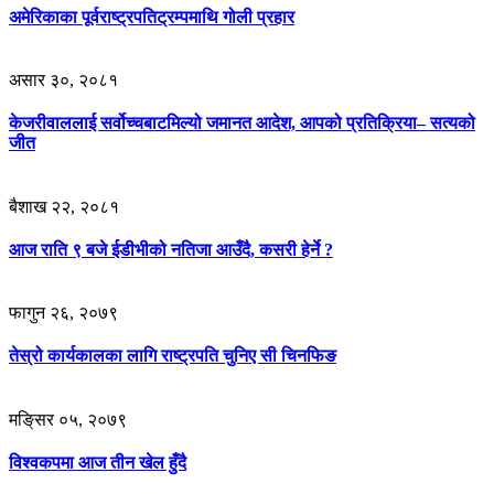
अमेरिकाका पूर्वराष्ट्रपतिट्रम्पमाथि गोली प्रहार
असार ३०, २०८१
केजरीवाललाई सर्वोच्चबाटमिल्यो जमानत आदेश, आपको प्रतिक्रिया– सत्यको
जीत
बैशाख २२, २०८१
आज राति ९ बजे ईडीभीको नतिजा आउँदै, कसरी हेर्ने ?
फागुन २६, २०७९
तेस्रो कार्यकालका लागि राष्ट्रपति चुनिए सी चिनफिङ
मङि्सर ०५, २०७९
विश्वकपमा आज तीन खेल हुँदै