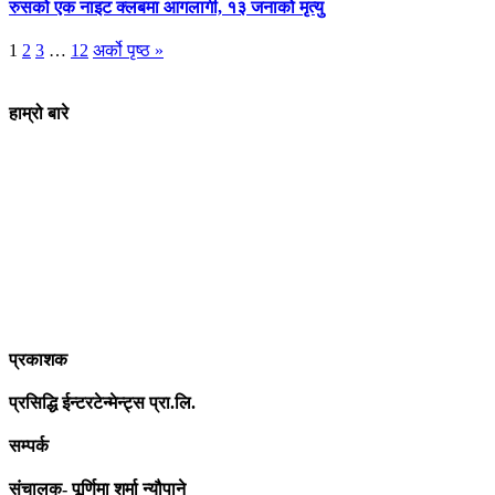
रुसको एक नाइट क्लबमा आगलागी, १३ जनाको मृत्यु
1
2
3
…
12
अर्को पृष्ठ »
हाम्रो बारे
आधुनिक युग संचार र प्रविधिको युग हो । अहिलेको युगमा हामी संचार विनाको
लोकतन्त्र र लोकतन्त्र विनाको संचारको कल्पनासम्म पनि गर्न सक्दैनौ ।
पत्रकारिता स्थानीय,राष्ट्रिय साथै अन्तर्राष्ट्रिय समाज व्यवस्था र विद्यमान
गतिविधिसंग अन्योन्याश्रित हुनु पर्दछ । तसर्थ “सम्पूर्ण कुरा”ले मानवीय र
सामाजिक यर्थाथताको उजागर गरी समाजलाई गतिशिल,चेतनशील र उन्नतशील
बनाउन अतुलनिय भूमिका खेल्नेछ । “सम्पूर्ण कुरा”को उदेश्यनै गहकिलो दूरदृष्टि
लिई मनोगत कल्पनाशीलता भन्दा तथ्यको आधारमा मानवीय मूल्य मान्यतालाई
सन्मार्गतर्फ डोर्‍याई समृद्ध समाज निर्माण गर्नु हो । “सम्पूर्ण कुरा” प्राज्ञिक बौद्धिक
विमर्शको केन्द्र बन्नेछ जहाँ “सबै कुरा एकै ठाउँ” हुनेछन् ।
प्रकाशक
प्रसिद्धि ईन्टरटेन्मेन्ट्स प्रा.लि.
सम्पर्क
संचालक- पूर्णिमा शर्मा न्यौपाने