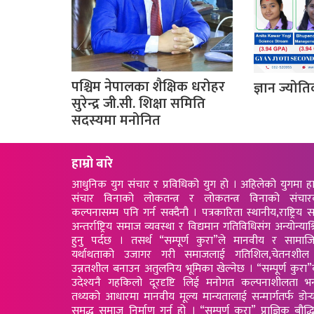
पश्चिम नेपालका शैक्षिक धरोहर
ज्ञान ज्योति
सुरेन्द्र जी.सी. शिक्षा समिति
सदस्यमा मनोनित
हाम्रो बारे
आधुनिक युग संचार र प्रविधिको युग हो । अहिलेको युगमा ह
संचार विनाको लोकतन्त्र र लोकतन्त्र विनाको संचार
कल्पनासम्म पनि गर्न सक्दैनौ । पत्रकारिता स्थानीय,राष्ट्रिय स
अन्तर्राष्ट्रिय समाज व्यवस्था र विद्यमान गतिविधिसंग अन्योन्याश्
हुनु पर्दछ । तसर्थ “सम्पूर्ण कुरा”ले मानवीय र सामा
यर्थाथताको उजागर गरी समाजलाई गतिशिल,चेतनशील
उन्नतशील बनाउन अतुलनिय भूमिका खेल्नेछ । “सम्पूर्ण कुरा
उदेश्यनै गहकिलो दूरदृष्टि लिई मनोगत कल्पनाशीलता भन
तथ्यको आधारमा मानवीय मूल्य मान्यतालाई सन्मार्गतर्फ डोर्‍
समृद्ध समाज निर्माण गर्नु हो । “सम्पूर्ण कुरा” प्राज्ञिक बौद्