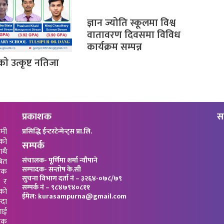
ज्ञान ज्योति स्कूलमा विश्व
वातावरण दिवसमा विविध
कार्यक्रम सम्पन्न
काे उत्कृष्ट नतिजा
प्रकाशक
स
ामी
प्रसिद्धि ईन्टरटेन्मेन्ट्स प्रा.लि.
को
सम्पर्क
ाथै
संचालक- पूर्णिमा शर्मा न्यौपाने
रित
सम्पादक- सन्तोष के.सी
जिक
सुचना विभाग दर्ता नं – ३२६४-०७८/७९
 र
सम्पर्क नं – ९८४७९४०८११
”को
ईमेल: kurasampurna@gmail.com
्दा
याई
धिक