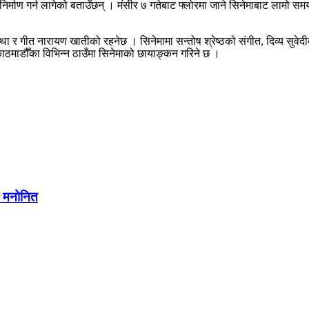
माण गर्न लागेको बताउँछन् । मंसीर ७ गतेबाट फ्लोरमा जाने सिनेमाबाट लामो समयपछि 
ता, कथा र गीत नारायण खातीको रहनेछ । सिनेमामा सन्तोष श्रेष्ठको संगीत, दिव्य सु
काठमाडौँका विभिन्न ठाउँमा सिनेमाको छायाङ्कन गरिने छ ।
मा मनोनित