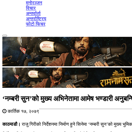
मनोरञ्जन
विचार
अन्तर्वार्ता
अन्तर्राष्ट्रिय
फोटो फिचर
Toggle
navigation
‘नम्बरी सुन’को मुख्य अभिनेतामा आमेष भण्डारी अनुबन्
कार्तिक १७, २०७९
काठमाडौ।
राजु गिरीको निर्देशनमा निर्माण हुने सिनेमा ‘नम्बरी सुन’को मुख्