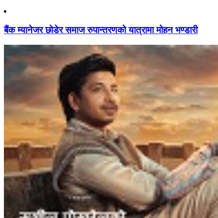
बैंक म्यानेजर छोडेर समाज रुपान्तरणको यात्रामा मोहन भण्डारी