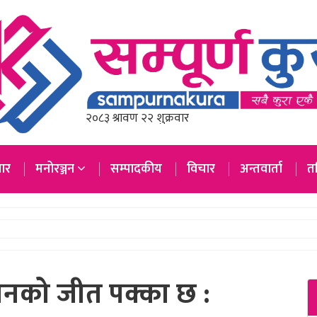
ार
मनोरञ्जन
सम्पादकीय
विचार
अन्तवार्ता
तस
गमनको जीत पक्का छ :