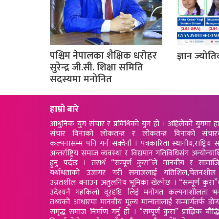
पश्चिम नेपालका शैक्षिक धरोहर
ज्ञान ज्योति
सुरेन्द्र जी.सी. शिक्षा समिति
सदस्यमा मनोनित
हाम्रो बारे
आधुनिक युग संचार र प्रविधिको युग हो । अहिलेको युगमा ह
संचार विनाको लोकतन्त्र र लोकतन्त्र विनाको संचार
कल्पनासम्म पनि गर्न सक्दैनौ । पत्रकारिता स्थानीय,राष्ट्रिय स
अन्तर्राष्ट्रिय समाज व्यवस्था र विद्यमान गतिविधिसंग अन्योन्याश्
हुनु पर्दछ । तसर्थ “सम्पूर्ण कुरा”ले मानवीय र सामा
यर्थाथताको उजागर गरी समाजलाई गतिशिल,चेतनशील
उन्नतशील बनाउन अतुलनिय भूमिका खेल्नेछ । “सम्पूर्ण कुरा
उदेश्यनै गहकिलो दूरदृष्टि लिई मनोगत कल्पनाशीलता भन
तथ्यको आधारमा मानवीय मूल्य मान्यतालाई सन्मार्गतर्फ डोर्‍
समृद्ध समाज निर्माण गर्नु हो । “सम्पूर्ण कुरा” प्राज्ञिक बौद्