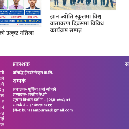
ज्ञान ज्योति स्कूलमा विश्व
वातावरण दिवसमा विविध
कार्यक्रम सम्पन्न
काे उत्कृष्ट नतिजा
प्रकाशक
स
ामी
प्रसिद्धि ईन्टरटेन्मेन्ट्स प्रा.लि.
को
सम्पर्क
ाथै
संचालक- पूर्णिमा शर्मा न्यौपाने
रित
सम्पादक- सन्तोष के.सी
जिक
सुचना विभाग दर्ता नं – ३२६४-०७८/७९
 र
सम्पर्क नं – ९८४७९४०८११
”को
ईमेल: kurasampurna@gmail.com
्दा
याई
धिक