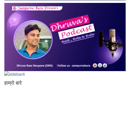
हाम्रो बारे
आधुनिक युग संचार र प्रविधिको युग हो । अहिलेको युगमा हामी संचार विनाको लोकतन्त्र
र लोकतन्त्र विनाको संचारको कल्पनासम्म पनि गर्न सक्दैनौ । पत्रकारिता
स्थानीय,राष्ट्रिय साथै अन्तर्राष्ट्रिय समाज व्यवस्था र विद्यमान गतिविधिसंग
अन्योन्याश्रित हुनु पर्दछ । तसर्थ “सम्पूर्ण कुरा”ले मानवीय र सामाजिक यर्थाथताको
उजागर गरी समाजलाई गतिशिल,चेतनशील र उन्नतशील बनाउन अतुलनिय भूमिका
खेल्नेछ । “सम्पूर्ण कुरा”को उदेश्यनै गहकिलो दूरदृष्टि लिई मनोगत कल्पनाशीलता भन्दा
तथ्यको आधारमा मानवीय मूल्य मान्यतालाई सन्मार्गतर्फ डोर्‍याई समृद्ध समाज निर्माण गर्नु हो