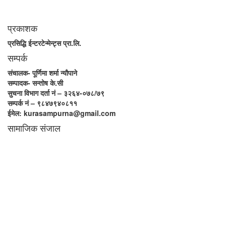
। “सम्पूर्ण कुरा” प्राज्ञिक बौद्धिक विमर्शको केन्द्र बन्नेछ जहाँ “सबै कुरा एकै ठाउँ” हुनेछन्
।
प्रकाशक
प्रसिद्धि ईन्टरटेन्मेन्ट्स प्रा.लि.
सम्पर्क
संचालक- पूर्णिमा शर्मा न्यौपाने
सम्पादक- सन्तोष के.सी
सुचना विभाग दर्ता नं – ३२६४-०७८/७९
सम्पर्क नं – ९८४७९४०८११
ईमेल: kurasampurna@gmail.com
सामाजिक संजाल