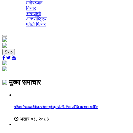
मनोरञ्जन
विचार
अन्तर्वार्ता
अन्तर्राष्ट्रिय
फोटो फिचर
Toggle
navigation
Skip
मुख्य समाचार
पश्चिम नेपालका शैक्षिक धरोहर सुरेन्द्र जी.सी. शिक्षा समिति सदस्यमा मनोनित
असार ०८, २०८३