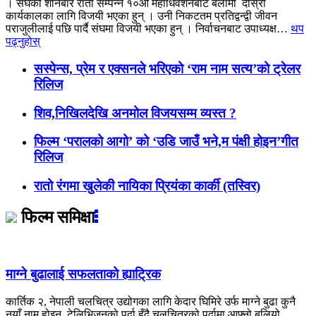
। संघको शनिबार राती सम्पन्न १०औँ महाधिवेशनबाट बलामी दोस्रो
कार्यकालका लागि विजयी भएका हुन् । उनी निकटतम प्रतिद्वन्द्वी जीवन
पराजुलीलाई पछि पार्दै संघमा विजयी भएका हुन् । निर्वाचनबाट उपाध्यक्ष…
थप
पढ्नुहोस्
सस्पेन्स, प्रेम र एक्सनले भरिएको ‘राम नाम सत्य’को ट्रेलर
रिलिज
शिव,निखिलदेखि अनमोल विजयसम्म व्यस्त ?
फिल्म ‘परालको आगो’ को ‘उडि जाउँ भने,म पंक्षी होइन’गीत
रिलिज
रातो रंगमा खुलेकी नायिका प्रियंका कार्की (तस्विर)
फिल्म समिक्षा
माग्ने बुढालाई सफलताको ह्याट्रिक
कार्तिक २, नेपाली चलचित्र उद्योगका लागि केदार घिमिरे उर्फ माग्ने बुढा कुनै
नयाँ नाम होइन, टेलिभिजनको पर्दा हुँदै चलचित्रको पर्दामा आफ्नो बलियो