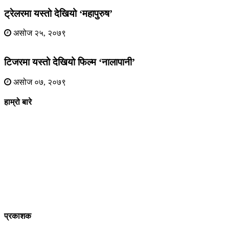
ट्रेलरमा यस्तो देखियो ‘महापुरुष’
असोज २५, २०७९
टिजरमा यस्तो देखियो फिल्म ‘नालापानी’
असोज ०७, २०७९
हाम्रो बारे
आधुनिक युग संचार र प्रविधिको युग हो । अहिलेको युगमा हामी संचार विनाको
लोकतन्त्र र लोकतन्त्र विनाको संचारको कल्पनासम्म पनि गर्न सक्दैनौ ।
पत्रकारिता स्थानीय,राष्ट्रिय साथै अन्तर्राष्ट्रिय समाज व्यवस्था र विद्यमान
गतिविधिसंग अन्योन्याश्रित हुनु पर्दछ । तसर्थ “सम्पूर्ण कुरा”ले मानवीय र
सामाजिक यर्थाथताको उजागर गरी समाजलाई गतिशिल,चेतनशील र उन्नतशील
बनाउन अतुलनिय भूमिका खेल्नेछ । “सम्पूर्ण कुरा”को उदेश्यनै गहकिलो दूरदृष्टि
लिई मनोगत कल्पनाशीलता भन्दा तथ्यको आधारमा मानवीय मूल्य मान्यतालाई
सन्मार्गतर्फ डोर्‍याई समृद्ध समाज निर्माण गर्नु हो । “सम्पूर्ण कुरा” प्राज्ञिक बौद्धिक
विमर्शको केन्द्र बन्नेछ जहाँ “सबै कुरा एकै ठाउँ” हुनेछन् ।
प्रकाशक